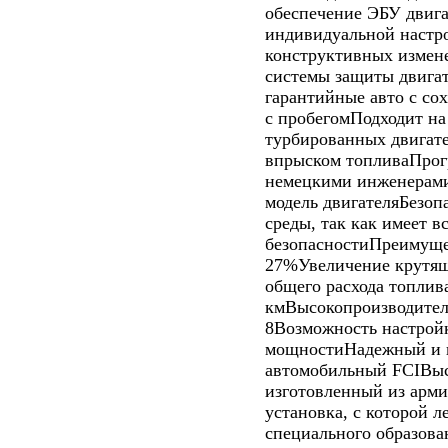
обеспечение ЭБУ двиг
индивидуальной настр
конструктивных измене
системы защиты двигат
гарантийные авто с сох
с пробегомПодходит на
турбированных двигат
впрыском топливаПрог
немецкими инженерами
модель двигателяБезоп
среды, так как имеет 
безопасностиПреимущ
27%Увеличение крутя
общего расхода топлив
кмВысокопроизводител
8Возможность настрой
мощностиНадежный и 
автомобильный FCIВыс
изготовленный из арми
установка, с которой л
специального образова