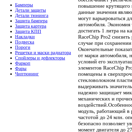
Бамперы
повышение крутящего 
Детали защиты
данные значения явля
Детали тюнинга
могут варьироваться д
Защита бампера
автомобиля. Экономия 
Защита картера
достигать 1 литра на к
Защита КПП
RaceChip Pro2 снизить 
Накладки
Подвеска
случае при сохранении
Пороги
Окончательные показат
Решетки и маски радиатора
от марки автомобиля, н
Спойлеры и дефлекторы
условий его эксплуата
Фаркоп
элементов RaceChip Pr
Фары
помещены в сверхпроч
Чиптюнинг
стекловолокном пласти
выдерживать значител
надежно защищает мик
механических и прочи
воздействий.Особенн
модуль, работающий в 
частотой до 24 млн. о
безопасно позволяет у
момент двигателя до 