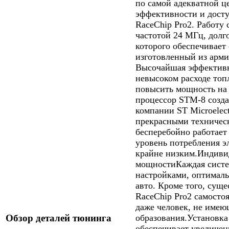
по самой адекватной ц
эффективности и досту
RaceChip Pro2. Работу
частотой 24 МГц, долг
которого обеспечивает
изготовленный из арми
Высочайшая эффективн
невысоком расходе то
повысить мощность на
процессор STM-8 созда
компании ST Microelect
прекрасными техничес
бесперебойно работает
уровень потребления э
крайне низким.Индиви
мощностиКаждая систем
настройками, оптимал
авто. Кроме того, сущ
RaceChip Pro2 самостоя
даже человек, не имею
Обзор деталей тюнинга
образования.Установка
обеспечивает увеличе