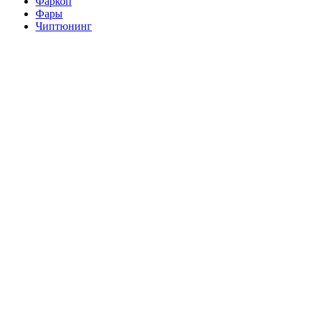
Фаркоп
Фары
Чиптюнинг