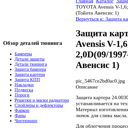
Главная
Каталог
Защи
TOYOTA Avensis V-1,6; 
(Тойота Авенсис 1)
Вернуться к: Защита к
Защита кар
Avensis V-1,6;
Обзор деталей тюнинга
2,0D(09/1997
Бамперы
Детали защиты
Авенсис 1)
Детали тюнинга
Защита бампера
Защита картера
Защита КПП
pic_5467ce2bd0ac0.jpg
Накладки
Описание
Подвеска
Пороги
Защита картера 24.00
Решетки и маски радиатора
устанавливается на тех
Спойлеры и дефлекторы
Материал изготовления
Фаркоп
лючок для слива масла.
Фары
Чиптюнинг
Для облегчения процес