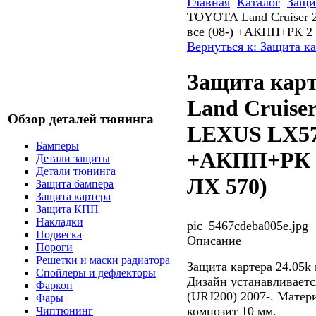
Главная
Каталог
Защи
TOYOTA Land Cruiser 2
все (08-) +АКПП+РК 2 
Вернуться к: Защита к
Защита кар
Land Cruiser 
Обзор деталей тюнинга
LEXUS LX570
Бамперы
+АКПП+РК 2
Детали защиты
Детали тюнинга
ЛХ 570)
Защита бампера
Защита картера
Защита КПП
Накладки
pic_5467cdeba005e.jpg
Подвеска
Описание
Пороги
Решетки и маски радиатора
Защита картера 24.05k
Спойлеры и дефлекторы
Дизайн устанавливаетс
Фаркоп
(URJ200) 2007-. Матер
Фары
композит 10 мм.
Чиптюнинг