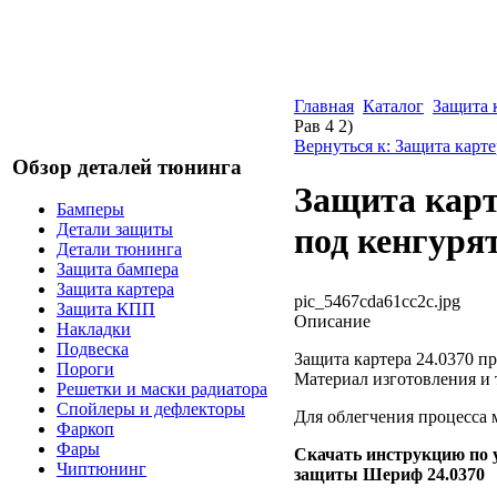
Главная
Каталог
Защита 
Рав 4 2)
Вернуться к: Защита карте
Обзор деталей тюнинга
Защита карт
Бамперы
Детали защиты
под кенгурят
Детали тюнинга
Защита бампера
Защита картера
pic_5467cda61cc2c.jpg
Защита КПП
Описание
Накладки
Подвеска
Защита картера 24.0370 п
Пороги
Материал изготовления и 
Решетки и маски радиатора
Спойлеры и дефлекторы
Для облегчения процесса 
Фаркоп
Фары
Скачать инструкцию по 
Чиптюнинг
защиты Шериф 24.0370