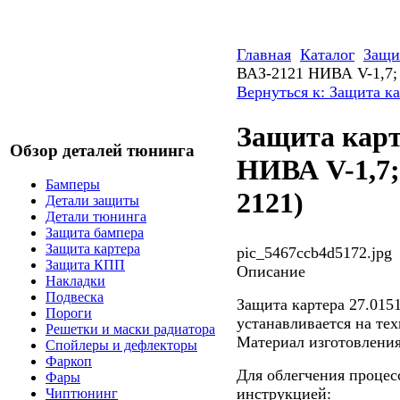
Главная
Каталог
Защи
ВАЗ-2121 НИВА V-1,7; 
Вернуться к: Защита к
Защита карт
Обзор деталей тюнинга
НИВА V-1,7; 
Бамперы
2121)
Детали защиты
Детали тюнинга
Защита бампера
Защита картера
pic_5467ccb4d5172.jpg
Защита КПП
Описание
Накладки
Подвеска
Защита картера 27.01
Пороги
устанавливается на те
Решетки и маски радиатора
Материал изготовления
Спойлеры и дефлекторы
Фаркоп
Для облегчения процес
Фары
инструкцией:
Чиптюнинг