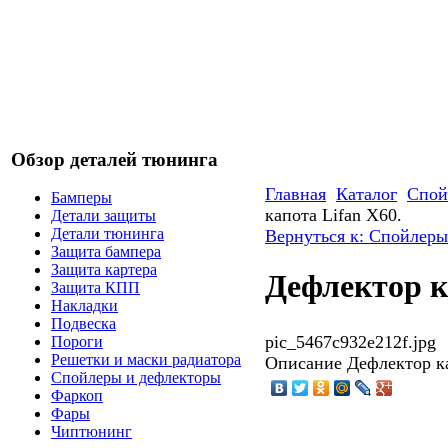
Обзор деталей тюнинга
Главная
Каталог
Спой
Бамперы
капота Lifan X60.
Детали защиты
Детали тюнинга
Вернуться к: Спойлеры
Защита бампера
Защита картера
Дефлектор к
Защита КПП
Накладки
Подвеска
pic_5467c932e212f.jpg
Пороги
Решетки и маски радиатора
Описание
Дефлектор ка
Спойлеры и дефлекторы
Фаркоп
Фары
Чиптюнинг