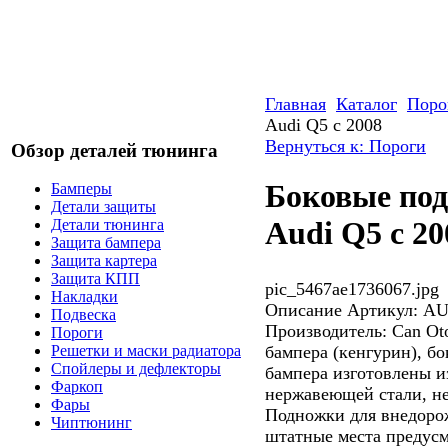
Главная
Каталог
Поро
Audi Q5 с 2008
Вернуться к: Пороги
Обзор деталей тюнинга
Боковые по
Бамперы
Детали защиты
Audi Q5 с 20
Детали тюнинга
Защита бампера
Защита картера
Защита КПП
pic_5467ae1736067.jpg
Накладки
Описание
Артикул: AU
Подвеска
Производитель: Can Ot
Пороги
бампера (кенгурин), б
Решетки и маски радиатора
Спойлеры и дефлекторы
бампера изготовлены и
Фаркоп
нержавеющей стали, н
Фары
Подножки для внедоро
Чиптюнинг
штатные места предусм