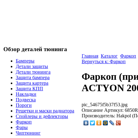
Обзор деталей тюнинга
Главная
Каталог
Фаркоп
Бамперы
Вернуться к: Фаркоп
Детали защиты
Детали тюнинга
Фаркоп (пр
Защита бампера
Защита картера
ACTYON 200
Защита КПП
Накладки
Подвеска
pic_54675f5b37f53.jpg
Пороги
Описание
Артикул: 6850R
Решетки и маски радиатора
Производитель: Hakpol (П
Спойлеры и дефлекторы
Фаркоп
Фары
Чиптюнинг