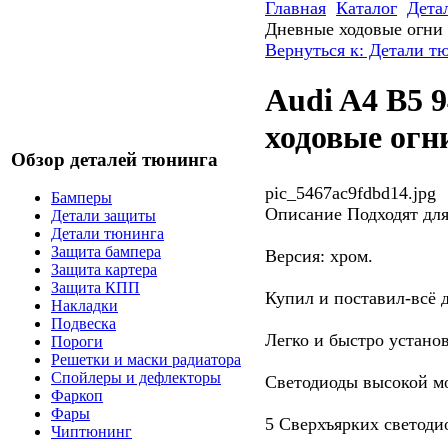
Главная
Каталог
Дета
Дневные ходовые огни
Вернуться к: Детали т
Audi A4 B5 
ходовые огн
Обзор деталей тюнинга
pic_5467ac9fdbd14.jpg
Бамперы
Описание
Подходят для
Детали защиты
Детали тюнинга
Защита бампера
Версия: хром.
Защита картера
Защита КПП
Купил и поставил-всё 
Накладки
Подвеска
Легко и быстро установ
Пороги
Решетки и маски радиатора
Спойлеры и дефлекторы
Светодиоды высокой м
Фаркоп
Фары
5 Сверхъярких светоди
Чиптюнинг