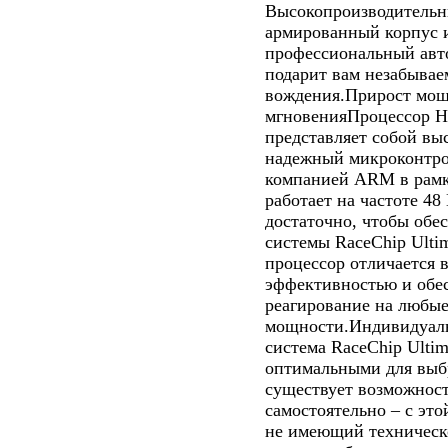
Высокопроизводительн
армированный корпус и
профессиональный авт
подарит вам незабывае
вождения.Прирост мощ
мгновенияПроцессор Hi
представляет собой вы
надежный микроконтро
компанией ARM в рамка
работает на частоте 48
достаточно, чтобы обе
системы RaceChip Ulti
процессор отличается
эффективностью и обес
реагирование на любые
мощности.Индивидуаль
система RaceChip Ultim
оптимальными для выбр
существует возможност
самостоятельно – с это
не имеющий техническ