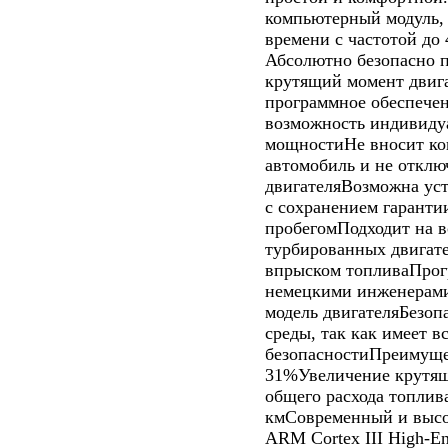
компьютерный модуль,
времени с частотой до 
Абсолютно безопасно п
крутящий момент двиг
программное обеспече
возможность индивиду
мощностиНе вносит ко
автомобиль и не отклю
двигателяВозможна уст
с сохранением гарантии
пробегомПодходит на 
турбированных двигат
впрыском топливаПрог
немецкими инженерами
модель двигателяБезоп
среды, так как имеет 
безопасностиПреимущ
31%Увеличение крутя
общего расхода топлив
кмСовременный и высо
ARM Cortex III High-