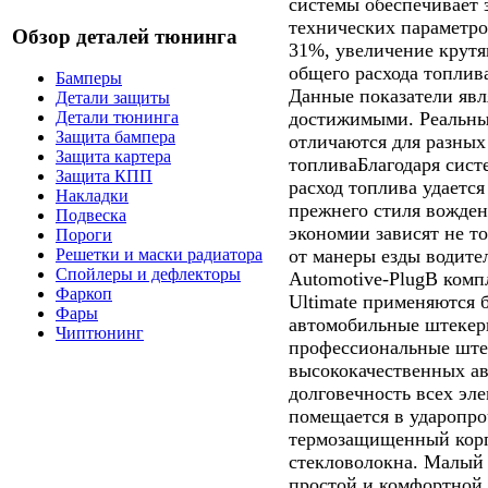
системы обеспечивает 
технических параметр
Обзор деталей тюнинга
31%, увеличение крут
общего расхода топлива
Бамперы
Данные показатели явл
Детали защиты
достижимыми. Реальны
Детали тюнинга
Защита бампера
отличаются для разных
Защита картера
топливаБлагодаря систе
Защита КПП
расход топлива удаетс
Накладки
прежнего стиля вожден
Подвеска
экономии зависят не то
Пороги
от манеры езды водите
Решетки и маски радиатора
Спойлеры и дефлекторы
Automotive-PlugВ комп
Фаркоп
Ultimate применяются 
Фары
автомобильные штекер
Чиптюнинг
профессиональные штек
высококачественных а
долговечность всех эл
помещается в ударопр
термозащищенный корп
стекловолокна. Малый 
простой и комфортной