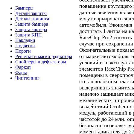
повышение крутящего 
Бамперы
данные значения явля
Детали защиты
могут варьироваться д
Детали тюнинга
Защита бампера
автомобиля. Экономия 
Защита картера
достигать 1 литра на к
Защита КПП
RaceChip Pro2 снизить 
Накладки
случае при сохранении
Подвеска
Окончательные показат
Пороги
от марки автомобиля, н
Решетки и маски радиатора
Спойлеры и дефлекторы
условий его эксплуата
Фаркоп
элементов RaceChip Pr
Фары
помещены в сверхпроч
Чиптюнинг
стекловолокном пласти
выдерживать значител
надежно защищает мик
механических и прочи
воздействий.Особенн
модуль, работающий в 
частотой до 24 млн. о
безопасно позволяет у
момент двигателя до 