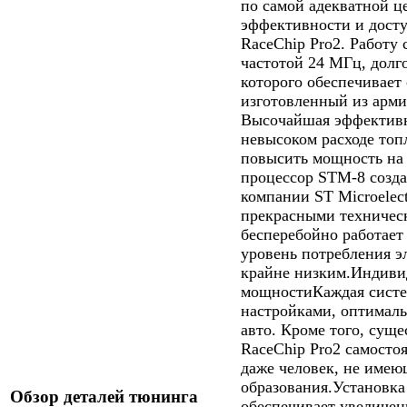
по самой адекватной ц
эффективности и досту
RaceChip Pro2. Работу
частотой 24 МГц, долг
которого обеспечивает
изготовленный из арми
Высочайшая эффективн
невысоком расходе то
повысить мощность на
процессор STM-8 созда
компании ST Microelect
прекрасными техничес
бесперебойно работает
уровень потребления э
крайне низким.Индиви
мощностиКаждая систем
настройками, оптимал
авто. Кроме того, сущ
RaceChip Pro2 самостоя
даже человек, не имею
образования.Установка
Обзор деталей тюнинга
обеспечивает увеличе