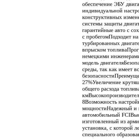
обеспечение ЭБУ двиг
индивидуальной настр
конструктивных измене
системы защиты двигат
гарантийные авто с сох
с пробегомПодходит на
турбированных двигат
впрыском топливаПрог
немецкими инженерами
модель двигателяБезоп
среды, так как имеет 
безопасностиПреимущ
27%Увеличение крутя
общего расхода топлив
кмВысокопроизводител
8Возможность настрой
мощностиНадежный и 
автомобильный FCIВыс
изготовленный из арми
установка, с которой л
специального образова