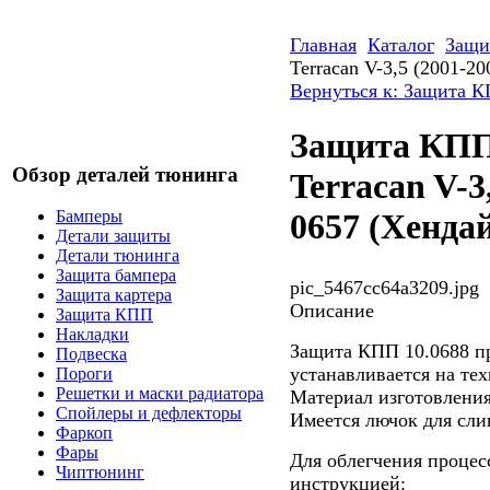
Главная
Каталог
Защи
Terracan V-3,5 (2001-2
Вернуться к: Защита 
Защита КП
Обзор деталей тюнинга
Terracan V-3
Бамперы
0657 (Хенда
Детали защиты
Детали тюнинга
Защита бампера
pic_5467cc64a3209.jpg
Защита картера
Описание
Защита КПП
Накладки
Защита КПП 10.0688 п
Подвеска
устанавливается на тех
Пороги
Решетки и маски радиатора
Материал изготовления
Спойлеры и дефлекторы
Имеется лючок для сли
Фаркоп
Фары
Для облегчения процес
Чиптюнинг
инструкцией: