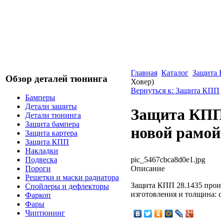
Главная
Каталог
Защита
Обзор деталей тюнинга
Ховер)
Вернуться к: Защита КПП
Бамперы
Детали защиты
Защита КПП 
Детали тюнинга
Защита бампера
новой рамой
Защита картера
Защита КПП
Накладки
pic_5467cbca8d0e1.jpg
Подвеска
Описание
Пороги
Решетки и маски радиатора
Защита КПП 28.1435 прои
Спойлеры и дефлекторы
изготовления и толщина: с
Фаркоп
Фары
Чиптюнинг