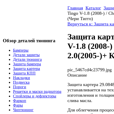
Главная
Каталог
Защи
Tingo V-1.8 (2008-) / C
(Чери Тигго)
Вернуться к: Защита к
Защита карт
Обзор деталей тюнинга
V-1.8 (2008-)
Бамперы
2.0(2005-)+
Детали защиты
Детали тюнинга
Защита бампера
Защита картера
pic_5467cd4c23799.jpg
Защита КПП
Описание
Накладки
Подвеска
Защита картера 29.08
Пороги
устанавливается на тех
Решетки и маски радиатора
изготовления и толщин
Спойлеры и дефлекторы
слива масла.
Фаркоп
Фары
Для облегчения процес
Чиптюнинг