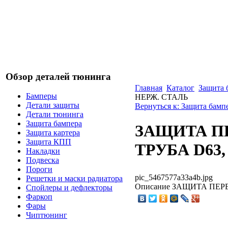
Обзор деталей тюнинга
Главная
Каталог
Защита 
Бамперы
НЕРЖ. СТАЛЬ
Детали защиты
Вернуться к: Защита бамп
Детали тюнинга
Защита бампера
ЗАЩИТА П
Защита картера
Защита КПП
ТРУБА D63
Накладки
Подвеска
Пороги
pic_5467577a33a4b.jpg
Решетки и маски радиатора
Описание
ЗАЩИТА ПЕРЕ
Спойлеры и дефлекторы
Фаркоп
Фары
Чиптюнинг