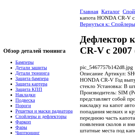
Главная
Каталог
Спой
капота HONDA CR-V с 
Вернуться к: Спойлеры
Дефлектор 
CR-V с 2007
Обзор деталей тюнинга
Бамперы
pic_5467757b142d8.jpg
Детали защиты
Описание
Артикул: SH
Детали тюнинга
Защита бампера
HONDA CR-V Год выпус
Защита картера
стекло Установка: В ш
Защита КПП
Производитель: SIM (Р
Накладки
представляет собой пр
Подвеска
накладку на капот авт
Пороги
попадания мелких и кр
Решетки и маски радиатора
Спойлеры и дефлекторы
переднюю часть капота
Фаркоп
появления сколов и вм
Фары
штатные места под кап
Чиптюнинг