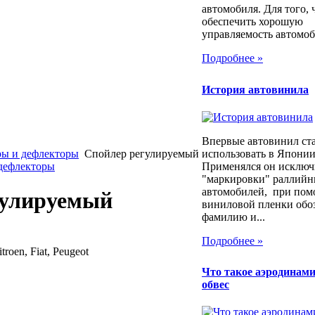
автомобиля. Для того,
обеспечить хорошую
управляемость автомоби
Подробнее »
История автовинила
Впервые автовинил ст
использовать в Японии
ы и дефлекторы
Спойлер регулируемый
Применялся он исключ
 дефлекторы
"маркировки" раллий
автомобилей, при по
гулируемый
виниловой пленки обо
фамилию и...
Подробнее »
roen, Fiat, Peugeot
Что такое аэродинам
обвес