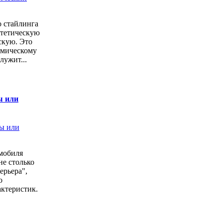
о стайлинга
стетическую
скую. Это
амическому
лужит...
ы или
мобиля
не столько
ерьера",
о
ктеристик.