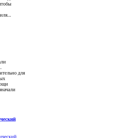
 чтобы
ля...
али
.
ительно для
ных
мощи
значали
ический