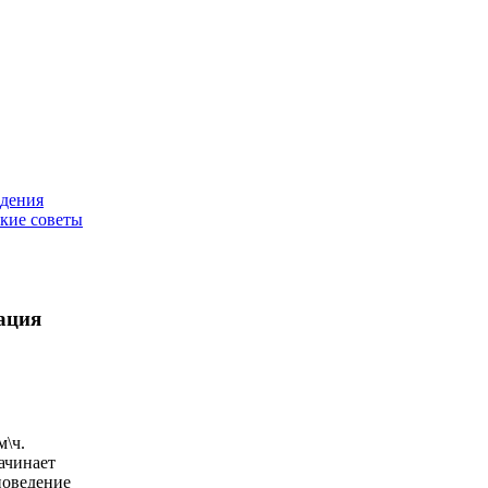
едения
кие советы
ация
м\ч.
ачинает
поведение