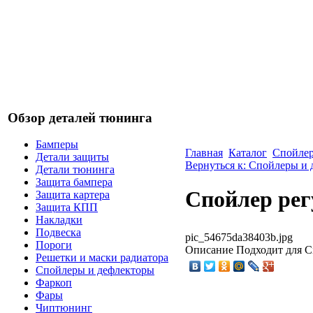
Обзор деталей тюнинга
Бамперы
Главная
Каталог
Спойлер
Детали защиты
Вернуться к: Спойлеры и
Детали тюнинга
Защита бампера
Спойлер ре
Защита картера
Защита КПП
Накладки
Подвеска
pic_54675da38403b.jpg
Пороги
Описание
Подходит для Cit
Решетки и маски радиатора
Спойлеры и дефлекторы
Фаркоп
Фары
Чиптюнинг