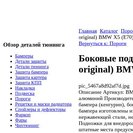
Главная
Каталог
Поро
original) BMW X5 (E70
Вернуться к: Пороги
Обзор деталей тюнинга
Боковые под
Бамперы
Детали защиты
original) B
Детали тюнинга
Защита бампера
Защита картера
Защита КПП
pic_5467a8d92af7d.jpg
Накладки
Описание
Артикул: BM
Подвеска
алюминий Производите
Пороги
бампера (кенгурин), б
Решетки и маски радиатора
Спойлеры и дефлекторы
бампера изготовлены и
Фаркоп
нержавеющей стали, н
Фары
Подножки для внедоро
Чиптюнинг
штатные места предусм