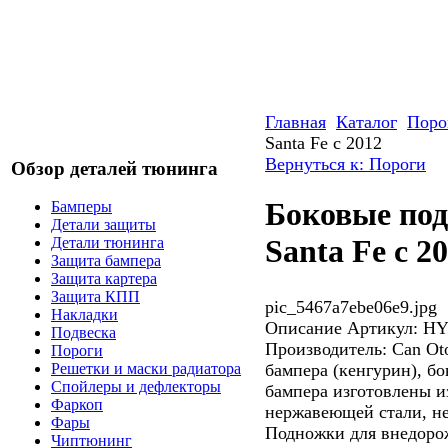
Главная
Каталог
Поро
Santa Fe с 2012
Вернуться к: Пороги
Обзор деталей тюнинга
Боковые по
Бамперы
Детали защиты
Santa Fe с 2
Детали тюнинга
Защита бампера
Защита картера
Защита КПП
pic_5467a7ebe06e9.jpg
Накладки
Описание
Артикул: HY
Подвеска
Производитель: Can Ot
Пороги
бампера (кенгурин), б
Решетки и маски радиатора
Спойлеры и дефлекторы
бампера изготовлены и
Фаркоп
нержавеющей стали, н
Фары
Подножки для внедоро
Чиптюнинг