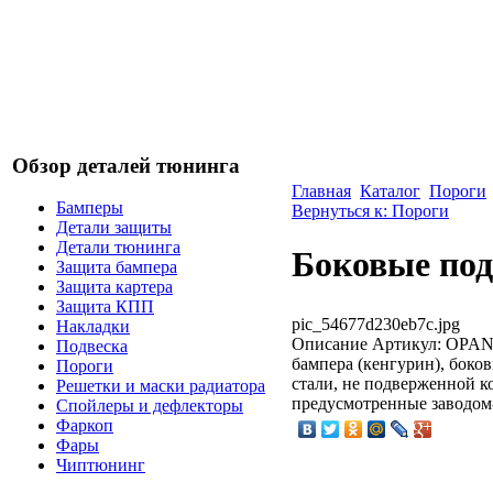
Обзор деталей тюнинга
Главная
Каталог
Пороги
Бамперы
Вернуться к: Пороги
Детали защиты
Детали тюнинга
Боковые под
Защита бампера
Защита картера
Защита КПП
pic_54677d230eb7c.jpg
Накладки
Описание
Артикул: OPAN4
Подвеска
бампера (кенгурин), боко
Пороги
стали, не подверженной 
Решетки и маски радиатора
предусмотренные заводом
Спойлеры и дефлекторы
Фаркоп
Фары
Чиптюнинг