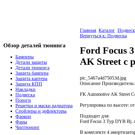
Главная
Каталог
Подвеск
Вернуться к: Подвеска
Обзор деталей тюнинга
Ford Focus 
Бамперы
AK Street c
Детали защиты
Детали тюнинга
Защита бампера
pic_5467a4d75053d.jpg
Защита картера
Описание
Производитель: 
Защита КПП
Накладки
FK Automotive AK Street Co
Подвеска
Пороги
Регулировка по высоте: от 
Решетки и маски радиатора
Спойлеры и дефлекторы
Подходит для:
Фаркоп
Ford Focus 3 Typ DYB Bj. 
Фары
Чиптюнинг
В комплекте 4 амортизато