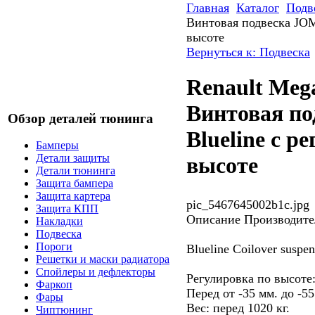
Главная
Каталог
Подв
Винтовая подвеска JOM
высоте
Вернуться к: Подвеска
Renault Meg
Винтовая п
Обзор деталей тюнинга
Blueline c р
Бамперы
Детали защиты
высоте
Детали тюнинга
Защита бампера
Защита картера
pic_5467645002b1c.jpg
Защита КПП
Описание
Производител
Накладки
Подвеска
Пороги
Blueline Coilover suspen
Решетки и маски радиатора
Спойлеры и дефлекторы
Регулировка по высоте
Фаркоп
Перед от -35 мм. до -55
Фары
Вес: перед 1020 кг.
Чиптюнинг