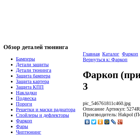
Обзор деталей тюнинга
Главная
Каталог
Фаркоп
Бамперы
Вернуться к: Фаркоп
Детали защиты
Детали тюнинга
Фаркоп (пр
Защита бампера
Защита картера
3
Защита КПП
Накладки
Подвеска
pic_546761811c460.jpg
Пороги
Описание
Артикул: 5274RX
Решетки и маски радиатора
Производитель: Hakpol (П
Спойлеры и дефлекторы
Фаркоп
Фары
Чиптюнинг