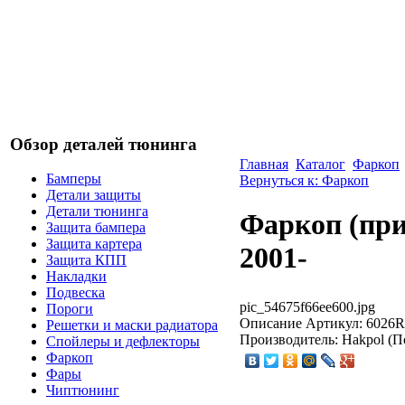
Обзор деталей тюнинга
Главная
Каталог
Фаркоп
Бамперы
Вернуться к: Фаркоп
Детали защиты
Детали тюнинга
Фаркоп (пр
Защита бампера
Защита картера
2001-
Защита КПП
Накладки
Подвеска
pic_54675f66ee600.jpg
Пороги
Описание
Артикул: 6026RX
Решетки и маски радиатора
Производитель: Hakpol (П
Спойлеры и дефлекторы
Фаркоп
Фары
Чиптюнинг