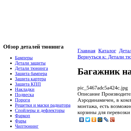
Обзор деталей тюнинга
Главная
Каталог
Дета
Вернуться к: Детали т
Бамперы
Детали защиты
Детали тюнинга
Багажник н
Защита бампера
Защита картера
Защита КПП
pic_5467adc5a424c.jpg
Накладки
Описание
Производител
Подвеска
Аэродинамичен, в комл
Пороги
Решетки и маски радиатора
монтажа, есть возможн
Спойлеры и дефлекторы
корзины для перевозк
Фаркоп
Фары
Чиптюнинг