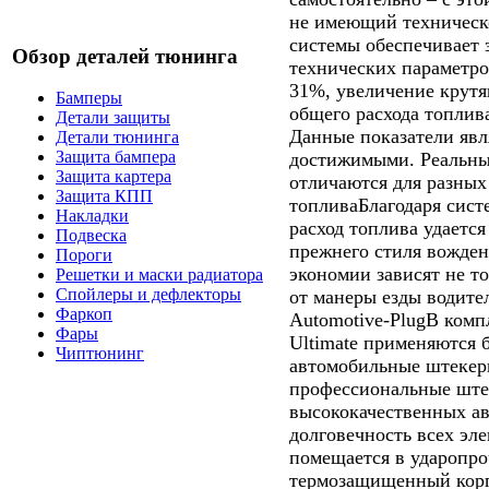
не имеющий техническ
системы обеспечивает 
Обзор деталей тюнинга
технических параметр
31%, увеличение крут
Бамперы
общего расхода топлива
Детали защиты
Данные показатели явл
Детали тюнинга
Защита бампера
достижимыми. Реальны
Защита картера
отличаются для разных
Защита КПП
топливаБлагодаря систе
Накладки
расход топлива удаетс
Подвеска
прежнего стиля вожден
Пороги
экономии зависят не то
Решетки и маски радиатора
Спойлеры и дефлекторы
от манеры езды водите
Фаркоп
Automotive-PlugВ комп
Фары
Ultimate применяются 
Чиптюнинг
автомобильные штекер
профессиональные штек
высококачественных а
долговечность всех эл
помещается в ударопр
термозащищенный корп