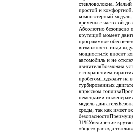
стекловолокна. Малый 
простой и комфортной
компьютерный модуль,
времени с частотой до 
Абсолютно безопасно п
крутящий момент двиг
программное обеспече
возможность индивиду
мощностиНе вносит ко
автомобиль и не отклю
двигателяВозможна уст
с сохранением гарантии
пробегомПодходит на 
турбированных двигат
впрыском топливаПрог
немецкими инженерами
модель двигателяБезоп
среды, так как имеет 
безопасностиПреимущ
31%Увеличение крутя
общего расхода топлив