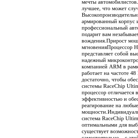
мечты автомобилистов.
лучшее, что может слу
Высокопроизводительн
армированный корпус и
профессиональный авт
подарит вам незабывае
вождения.Прирост мощ
мгновенияПроцессор Hi
представляет собой вы
надежный микроконтро
компанией ARM в рамка
работает на частоте 48
достаточно, чтобы обе
системы RaceChip Ulti
процессор отличается
эффективностью и обес
реагирование на любые
мощности.Индивидуаль
система RaceChip Ultim
оптимальными для выбр
существует возможност
самостоятельно – с это