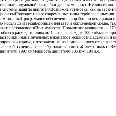
сть индивидуальной настройки уровня мощностиНе вносит кон
т системы защиты двигателяВозможна установка, как на гарант
с пробегомПодходит на все современные типы турбированных дви
ом топливаПрограммное обеспечение разработано немецкими 
 модель двигателяБезопасен для авто и окружающей среды, так 
икаты безопасностиПреимущества:Повышение мощности на 27%
общего расхода топлива до 1 литра на каждые 100 кмВысокопр
настройки индивидуальных параметров мощностиНадежный и к
прочный корпус, изготовленный из армированного стеклохолста
человек без специального образования и опытаСовместимость:B
двигателя: 1997 смМощность двигателя: 135 kW, 184 л.с.