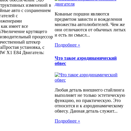
структивных изменений в
ийные авто с сохранением
Кованые поршни являются
гателей с
предметом зависти и вожделения
инженерами
множества автолюбителей. Чем же
как имеет все
они отличаются от обычных литых
Увеличение крутящего
и есть ли смысл...
оизводительный процессор
ачественный штекер
Подробнее »
Простая установка, с
MW X1 E84 Двигатель:
Что такое аэродинамический
обвес
Любая деталь внешнего стайлинга
выполняет не только эстетическую
функцию, но практическую. Это
относится и к аэродинамическому
обвесу. Данная деталь служит...
Подробнее »