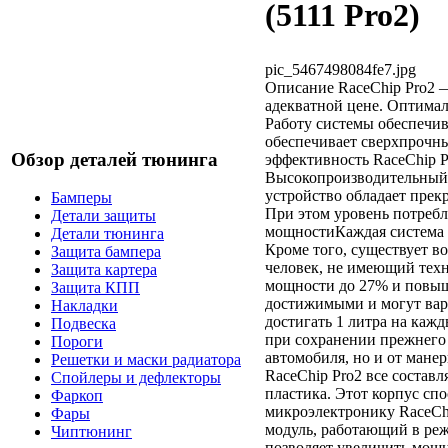
(5111 Pro2)
pic_5467498084fe7.jpg
Описание
RaceChip Pro2 
адекватной цене. Оптимал
Работу системы обеспечив
обеспечивает сверхпрочн
Обзор деталей тюнинга
эффективность RaceChip 
Высокопроизводительный п
устройство обладает прек
Бамперы
При этом уровень потребл
Детали защиты
мощностиКаждая система R
Детали тюнинга
Кроме того, существует во
Защита бампера
человек, не имеющий техн
Защита картера
мощности до 27% и повыш
Защита КПП
достижимыми и могут вар
Накладки
достигать 1 литра на кажд
Подвеска
при сохранении прежнего 
Пороги
автомобиля, но и от мане
Решетки и маски радиатора
RaceChip Pro2 все соста
Спойлеры и дефлекторы
пластика. Этот корпус с
Фаркоп
микроэлектронику RaceCh
Фары
модуль, работающий в реж
Чиптюнинг
позволяет увеличить мощ