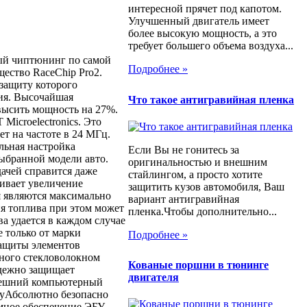
интересной прячет под капотом.
Улучшенный двигатель имеет
более высокую мощность, а это
требует большего объема воздуха...
ный чиптюнинг по самой
Подробнее »
ество RaceChip Pro2.
 защиту которого
ия. Высочайшая
Что такое антигравийная пленка
высить мощность на 27%.
icroelectronics. Это
т на частоте в 24 МГц.
льная настройка
Если Вы не гонитесь за
ыбранной модели авто.
оригинальностью и внешним
дачей справится даже
стайлингом, а просто хотите
чивает увеличение
защитить кузов автомобиля, Ваш
я являются максимально
вариант антигравийная
я топлива при этом может
пленка.Чтобы дополнительно...
ва удается в каждом случае
 только от марки
Подробнее »
защиты элементов
ного стекловолокном
Кованые поршни в тюнинге
адежно защищает
двигателя
Внешний компьютерный
ндуАбсолютно безопасно
мное обеспечение ЭБУ