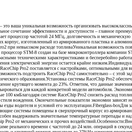
— это ваша уникальная возможность организовать высококласс
ьное сочетание эффективности и доступности – главное преимущ
ает процессор частотой 24 МГц, долговечность и механическую
ых корпус, изготовленный из армированного пластика и алюмин
Pro2 при невысоком расходе топливаУникальная возможность по
роцессор STM-8 создан на базе микроконтроллера компании ST M
расными техническими характеристиками и бесперебойно работае
ения электрической энергии остается крайне низким.Индивидуа
aceChip Pro2 поставляется с настройками, оптимальными для в
зможность подстроить RaceChip Pro2 самостоятельно – с этой за
ического образования.Установка системы RaceChip Pro2 обеспе
ение крутящего момента до 23%. Отметим, что данные значени
ьироваться для каждой конкретной модели автомобиля. Экономи
ые 100 кмБлагодаря системе RaceChip Pro2 снизить расход топли
стиля вождения. Окончательные показатели экономии зависят не
ры езды водителя и условий его эксплуатации.Fiberglass-boxДля 
вляющие системы помещены в сверхпрочный корпус из армирован
пособен выдерживать значительные температурные перепады и н
ip Pro2 от механических и прочих воздействий.Особенности:
име реального времени с частотой до 24 млн. операций в секу
ность и крутящий момент двигателя до 27%Не изменяет програм