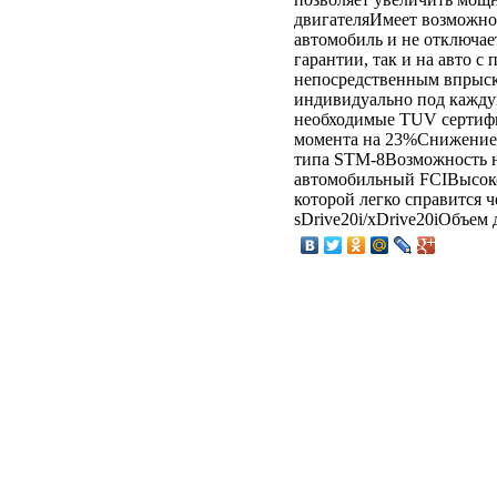
двигателяИмеет возможно
автомобиль и не отключае
гарантии, так и на авто 
непосредственным впрыск
индивидуально под каждую
необходимые TUV сертиф
момента на 23%Снижение 
типа STM-8Возможность 
автомобильный FCIВысоко
которой легко справится 
sDrive20i/xDrive20iОбъем 