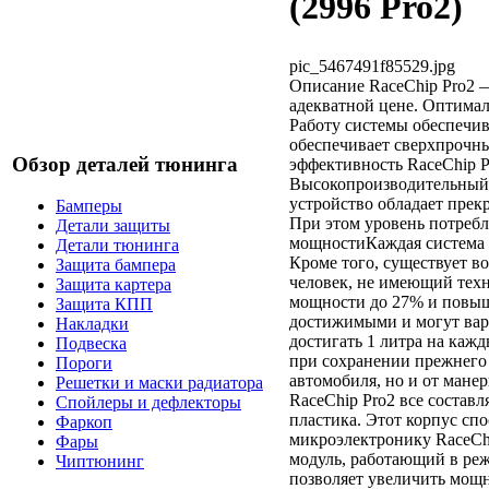
(2996 Pro2)
pic_5467491f85529.jpg
Описание
RaceChip Pro2 
адекватной цене. Оптимал
Работу системы обеспечив
обеспечивает сверхпрочн
Обзор деталей тюнинга
эффективность RaceChip 
Высокопроизводительный п
устройство обладает прек
Бамперы
При этом уровень потребл
Детали защиты
мощностиКаждая система R
Детали тюнинга
Кроме того, существует во
Защита бампера
человек, не имеющий техн
Защита картера
мощности до 27% и повыш
Защита КПП
достижимыми и могут вар
Накладки
достигать 1 литра на кажд
Подвеска
при сохранении прежнего 
Пороги
автомобиля, но и от мане
Решетки и маски радиатора
RaceChip Pro2 все соста
Спойлеры и дефлекторы
пластика. Этот корпус с
Фаркоп
микроэлектронику RaceCh
Фары
модуль, работающий в реж
Чиптюнинг
позволяет увеличить мощ