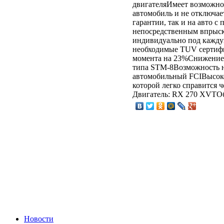
двигателяИмеет возможно
автомобиль и не отключае
гарантии, так и на авто 
непосредственным впрыск
индивидуально под каждую
необходимые TUV сертиф
момента на 23%Снижение 
типа STM-8Возможность 
автомобильный FCIВысоко
которой легко справится 
Двигатель: RX 270 XVTОбъ
Новости