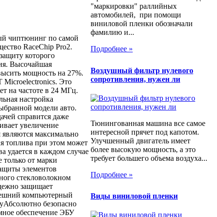
"маркировки" раллийных
автомобилей, при помощи
виниловой пленки обозначали
фамилию и...
ный чиптюнинг по самой
ество RaceChip Pro2.
Подробнее »
 защиту которого
ия. Высочайшая
Воздушный фильтр нулевого
высить мощность на 27%.
сопротивления, нужен ли
icroelectronics. Это
т на частоте в 24 МГц.
льная настройка
ыбранной модели авто.
дачей справится даже
Тюнингованная машина все самое
чивает увеличение
интересной прячет под капотом.
я являются максимально
Улучшенный двигатель имеет
я топлива при этом может
более высокую мощность, а это
ва удается в каждом случае
требует большего объема воздуха...
 только от марки
защиты элементов
Подробнее »
ного стекловолокном
адежно защищает
Внешний компьютерный
Виды виниловой пленки
ндуАбсолютно безопасно
мное обеспечение ЭБУ