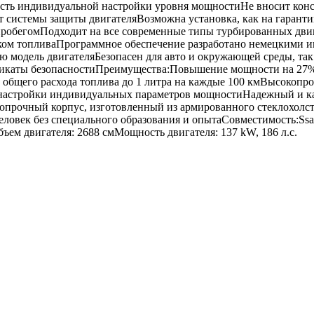
сть индивидуальной настройки уровня мощностиНе вносит кон
т системы защиты двигателяВозможна установка, как на гарант
с пробегомПодходит на все современные типы турбированных дви
ом топливаПрограммное обеспечение разработано немецкими 
 модель двигателяБезопасен для авто и окружающей среды, так 
икаты безопасностиПреимущества:Повышение мощности на 27%
общего расхода топлива до 1 литра на каждые 100 кмВысокопр
настройки индивидуальных параметров мощностиНадежный и к
прочный корпус, изготовленный из армированного стеклохолста
человек без специального образования и опытаСовместимость:Ssa
ем двигателя: 2688 смМощность двигателя: 137 kW, 186 л.с.