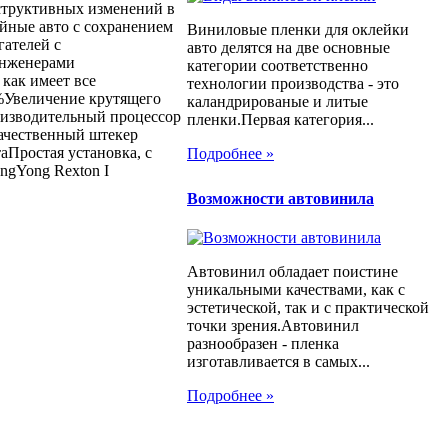
структивных изменений в
ийные авто с сохранением
Виниловые пленки для оклейки
гателей с
авто делятся на две основные
инженерами
категории соответственно
как имеет все
технологии производства - это
Увеличение крутящего
каландрированые и литые
оизводительный процессор
пленки.Первая категория...
ачественный штекер
Простая установка, с
Подробнее »
ngYong Rexton I
Возможности автовинила
Автовинил обладает поистине
уникальными качествами, как с
эстетической, так и с практической
точки зрения.Автовинил
разнообразен - пленка
изготавливается в самых...
Подробнее »