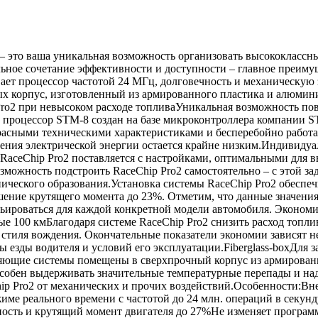
— это ваша уникальная возможность организовать высококласс
ьное сочетание эффективности и доступности – главное преимущ
ает процессор частотой 24 МГц, долговечность и механическую
ых корпус, изготовленный из армированного пластика и алюмин
Pro2 при невысоком расходе топливаУникальная возможность по
роцессор STM-8 создан на базе микроконтроллера компании ST M
расными техническими характеристиками и бесперебойно работае
ения электрической энергии остается крайне низким.Индивидуа
aceChip Pro2 поставляется с настройками, оптимальными для в
зможность подстроить RaceChip Pro2 самостоятельно – с этой за
ического образования.Установка системы RaceChip Pro2 обеспе
ение крутящего момента до 23%. Отметим, что данные значени
ьироваться для каждой конкретной модели автомобиля. Экономи
ые 100 кмБлагодаря системе RaceChip Pro2 снизить расход топли
стиля вождения. Окончательные показатели экономии зависят не
ры езды водителя и условий его эксплуатации.Fiberglass-boxДля 
вляющие системы помещены в сверхпрочный корпус из армирован
пособен выдерживать значительные температурные перепады и н
ip Pro2 от механических и прочих воздействий.Особенности:
име реального времени с частотой до 24 млн. операций в секу
ность и крутящий момент двигателя до 27%Не изменяет програм