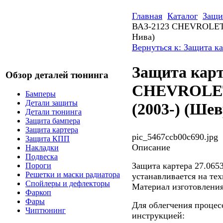
Главная
Каталог
Защи
ВАЗ-2123 СHEVROLET
Нива)
Вернуться к: Защита к
Защита карт
Обзор деталей тюнинга
СHEVROLE
Бамперы
Детали защиты
(2003-) (Ше
Детали тюнинга
Защита бампера
Защита картера
pic_5467ccb00c690.jpg
Защита КПП
Описание
Накладки
Подвеска
Защита картера 27.06
Пороги
Решетки и маски радиатора
устанавливается на тех
Спойлеры и дефлекторы
Материал изготовления
Фаркоп
Фары
Для облегчения процес
Чиптюнинг
инструкцией: