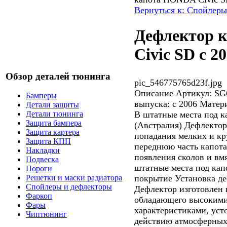
Вернуться к: Спойлеры
Дефлектор 
Civic SD c 2
Обзор деталей тюнинга
pic_546775765d23f.jpg
Описание
Артикул: SG
Бамперы
выпуска: с 2006 Матер
Детали защиты
В штатные места под 
Детали тюнинга
Защита бампера
(Австралия) Дефлекто
Защита картера
попадания мелких и кр
Защита КПП
переднюю часть капота
Накладки
появления сколов и вм
Подвеска
штатные места под кап
Пороги
покрытие Установка де
Решетки и маски радиатора
Спойлеры и дефлекторы
Дефлектор изготовлен 
Фаркоп
обладающего высоким
Фары
характеристиками, уст
Чиптюнинг
действию атмосферных 