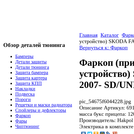
Главная
Каталог
Фарк
устройство) SKODA F
Обзор деталей тюнинга
Вернуться к: Фаркоп
Бамперы
Фаркоп (пр
Детали защиты
Детали тюнинга
устройство)
Защита бампера
Защита картера
2007- SD/U
Защита КПП
Накладки
Подвеска
Пороги
pic_54675f6044228.jpg
Решетки и маски радиатора
Описание
Артикул: 69
Спойлеры и дефлекторы
масса букс прицепа: 12
Фаркоп
Производитель: Hakpol
Фары
Электрика в комплекте
Чиптюнинг