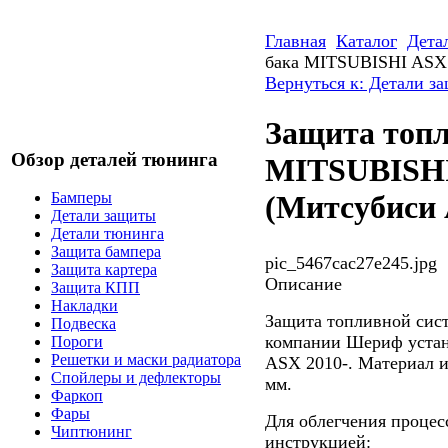
Главная
Каталог
Дета
бака MITSUBISHI ASX 
Вернуться к: Детали з
Защита топл
Обзор деталей тюнинга
MITSUBISHI 
Бамперы
(Митсубиси
Детали защиты
Детали тюнинга
Защита бампера
pic_5467cac27e245.jpg
Защита картера
Описание
Защита КПП
Накладки
Защита топливной сист
Подвеска
компании Шериф устана
Пороги
Решетки и маски радиатора
ASX 2010-. Материал и
Спойлеры и дефлекторы
мм.
Фаркоп
Фары
Для облегчения процес
Чиптюнинг
инструкцией: