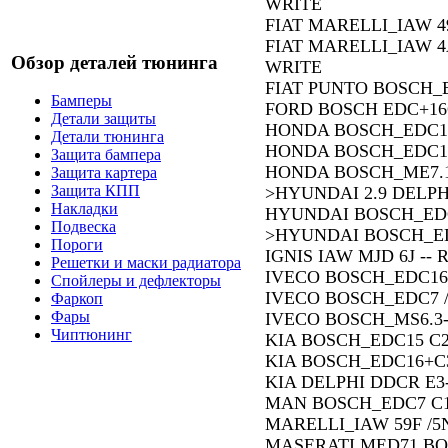
WRITE
FIAT MARELLI_IAW 4
FIAT MARELLI_IAW 4A
Обзор деталей тюнинга
WRITE
FIAT PUNTO BOSCH_
Бамперы
FORD BOSCH EDC+16
Детали защиты
HONDA BOSCH_EDC15
Детали тюнинга
HONDA BOSCH_EDC16
Защита бампера
HONDA BOSCH_ME7.1
Защита картера
Защита КПП
>HYUNDAI 2.9 DELPH
Накладки
HYUNDAI BOSCH_EDC
Подвеска
>HYUNDAI BOSCH_ED
Пороги
IGNIS IAW MJD 6J --
Решетки и маски радиатора
IVECO BOSCH_EDC16
Спойлеры и дефлекторы
IVECO BOSCH_EDC7 /
Фаркоп
Фары
IVECO BOSCH_MS6.3
Чиптюнинг
KIA BOSCH_EDC15 C
KIA BOSCH_EDC16+C
KIA DELPHI DDCR E3
MAN BOSCH_EDC7 C1/
MARELLI_IAW 59F /5N
MASERATI MED71 BOS